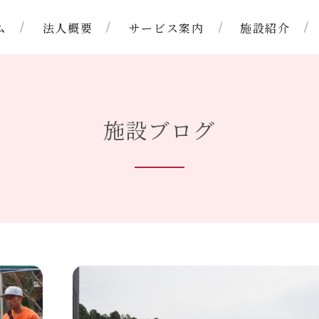
ム
法人概要
サービス案内
施設紹介
支援
ご挨拶
生活介護
理念
募集要項
短期入所
指定
沿革
施設ブログ