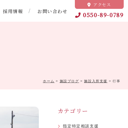
アクセス
採用情報
お問い合わせ
0550-89-0789
特定相談支援
アクセス
職員紹介
法人・事業所紹介
放課後等デイサービス
ホーム
>
施設ブログ
>
施設入所支援
>
行事
カテゴリー
指定特定相談支援