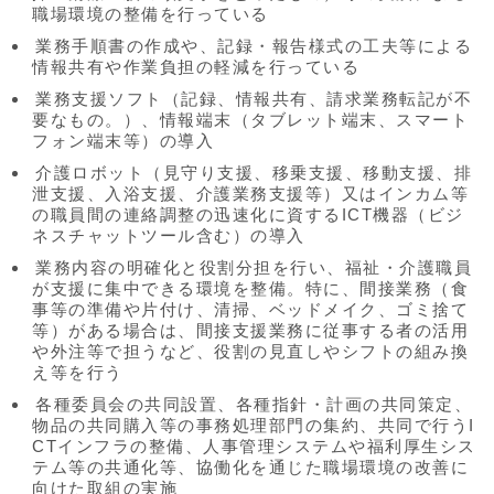
職場環境の整備を行っている
業務手順書の作成や、記録・報告様式の工夫等による
情報共有や作業負担の軽減を行っている
業務支援ソフト（記録、情報共有、請求業務転記が不
要なもの。）、情報端末（タブレット端末、スマート
フォン端末等）の導入
介護ロボット（見守り支援、移乗支援、移動支援、排
泄支援、入浴支援、介護業務支援等）又はインカム等
の職員間の連絡調整の迅速化に資するICT機器（ビジ
ネスチャットツール含む）の導入
業務内容の明確化と役割分担を行い、福祉・介護職員
が支援に集中できる環境を整備。特に、間接業務（食
事等の準備や片付け、清掃、ベッドメイク、ゴミ捨て
等）がある場合は、間接支援業務に従事する者の活用
や外注等で担うなど、役割の見直しやシフトの組み換
え等を行う
各種委員会の共同設置、各種指針・計画の共同策定、
物品の共同購入等の事務処理部門の集約、共同で行うI
CTインフラの整備、人事管理システムや福利厚生シス
テム等の共通化等、協働化を通じた職場環境の改善に
向けた取組の実施